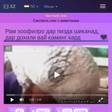
XZ
TG
Меню
Частный секс
Смотреть секс с животными
Рам зоофилро дар пизда шиканад,
дар дохили вай каминг кард
XZ
0:00
/ 2:20
341
264917
1722
3.42MB