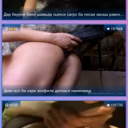
Дар беруни бино шавњар љинси сагро ба писаи занаш равона мекунад
04:44
197848
Дики асп ба хари зоофили дилчасп намеомад
10:30
155735