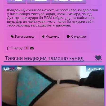
Қӯчқори мӯи ҷингила мехост, ки зоофилро, ки дар пеши
ӯ писачаашро мастурб карда, нолиш мекард, занад.
Духтар хари худро ба RAM табдил дод ва сабки саги
шуд. Дар ин лахза узви чусту чолок ба чукурии зеби
зебо баромад ва ба даруни у даромад.
Категорияҳо
Моделҳо
Студияхо
Шарҳҳо
0
Тавсия медиҳем тамошо кунед
01:14
295745