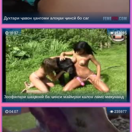
Духтари ҷавон ҳангоми алоқаи ҷинсӣ бо саг
16:37
344595
Зоофилҳои шаҳвонӣ ба ҷинси маймуни калон ламс мекунанд
04:07
235977