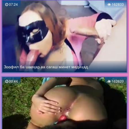
07:24
162833
Зоофил ба шавҳар ва сагаш минет медиҳад
00:44
162620