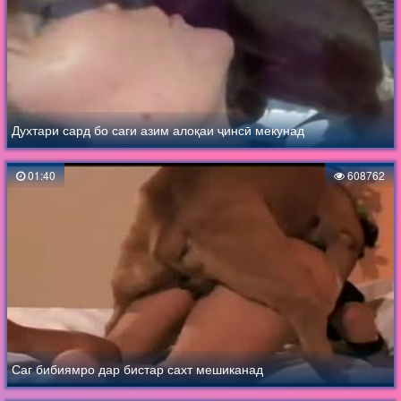
Духтари сард бо саги азим алоқаи ҷинсӣ мекунад
01:40
608762
Саг бибиямро дар бистар сахт мешиканад