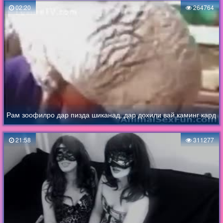
02:20
264764
Рам зоофилро дар пизда шиканад, дар дохили вай каминг кард
21:58
311277