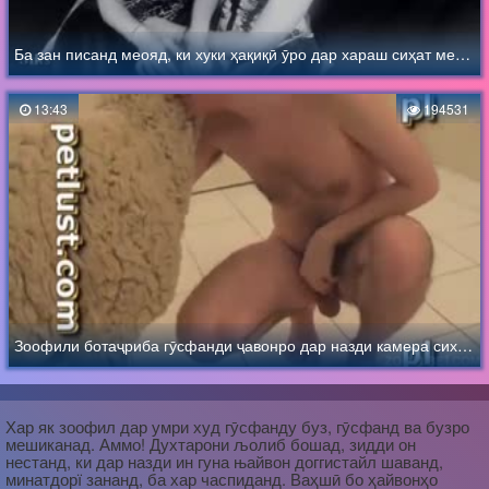
Ба зан писанд меояд, ки хуки ҳақиқӣ ӯро дар хараш сиҳат мекунад
13:43
194531
Зоофили ботаҷриба гӯсфанди ҷавонро дар назди камера сих дод
Хар як зоофил дар умри худ гӯсфанду буз, гӯсфанд ва бузро
мешиканад. Аммо! Духтарони љолиб бошад, зидди он
нестанд, ки дар назди ин гуна њайвон доггистайл шаванд,
минатдорї зананд, ба хар часпиданд. Ваҳшӣ бо ҳайвонҳо