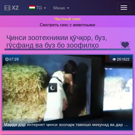
XZ
TG
Меню
Частный секс
Смотреть секс с животными
Ҷинси зоотехникии қӯчқор, буз,
гӯсфанд ва буз бо зоофилҳо
07:29
261622
Марде дар интернет ҷинси зоопарк тамошо мекунад ва дар монитор кончаҳои ҷинсиро тамошо мекунад