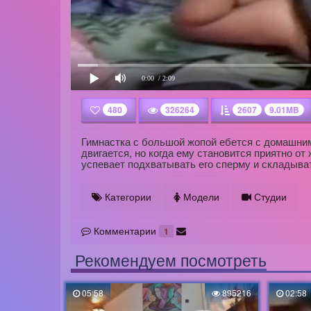
0:00
/ 2:09
480
326264
2607
9.01MB
Гимнастка с большой жопой ебется с домашним 
двигается, но когда ему становится приятно о
успевает подхватывать его сперму и складыват
Категории
Модели
Студии
Комментарии
1
Рекомендуем посмотреть
05:58
895216
02:58