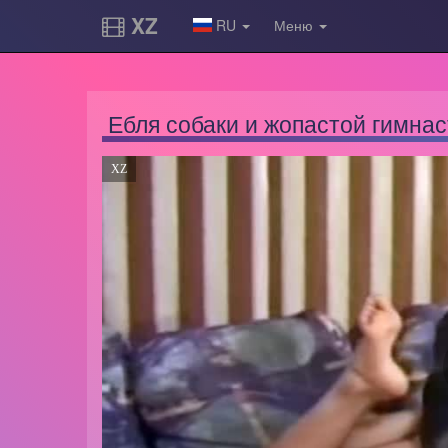
XZ
RU
Меню
Ебля собаки и жопастой гимна
XZ