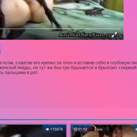
псом, схватив его крепко за член и вставив себе в глубокую пи
т женской пизды, он тут же быстро брыкается и брызгает спермо
ь пальцами в рот.
115976
01:02