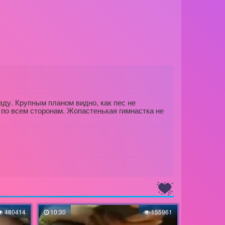
зду. Крупным планом видно, как пес не
й по всем сторонам. Жопастенькая гимнастка не
480414
10:30
155961